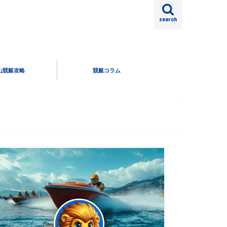
search
山競艇攻略
競艇コラム