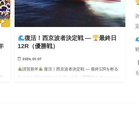
2
Ⅰ
復活！西京波者決定戦 —
最終日
年
12R（優勝戦）
2026.01.07
謹賀新年
復活！西京波者決定戦 ― 最終12Rを斬る
全
あけましておめでとうございます！2026年もボートレー
ふさ
スとともに、波乱と歓喜に満ちた一年が始まりました。
出
新年一発目にふさわしいのが、復活！西京波者決定戦。
が
徳山の…