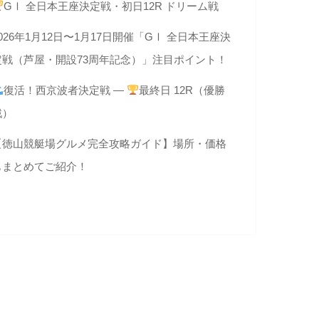
GⅠ 全日本王座決定戦・初日12R ドリーム戦
026年1月12日〜1月17日開催「GⅠ 全日本王座決
定戦（芦屋・開設73周年記念）」注目ポイント！
復活！西京波者決定戦 —
最終日 12R（優勝
戦）
【徳山競艇場グルメ完全攻略ガイド】場所・価格
もまとめてご紹介！