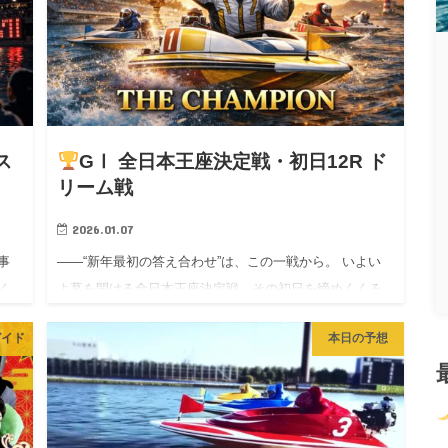
ス
GⅠ 全日本王座決定戦・初日12R ド
リーム戦
2026.01.07
事
――“新年最初の答え合わせ”は、この一戦から。 いよい
く
よ幕を開ける全日本王座決定戦。その初日を締めくくる
ナ
のが、豪華メンバーが揃った 12Rドリーム戦だ。 地元の
ガイド
本日の予想
イト
顔、全国区のスター、そして一発力のある実力者。「初
日だから様…