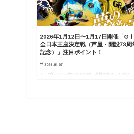
2026年1月12日〜1月17日開催「G
全日本王座決定戦（芦屋・開設73周
記念）」注目ポイント！
2026.01.07
トップレーサー約90名が集結。芦屋に集まったのは、
国の頂点に立つ A1級のみ。まさに“日本一決定戦”に
わしい、超ハイレベルなシリーズが幕を開けます
場レーサー一覧 トップレーサー総勢 90名近く の精鋭
芦…