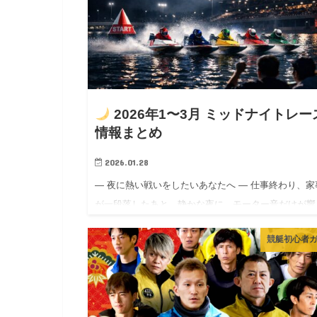
2026年1〜3月 ミッドナイトレー
情報まとめ
2026.01.28
― 夜に熱い戦いをしたいあなたへ ― 仕事終わり、家
が一段落したあと。静かな夜に、モーター音だけが響
水面――そんな“大人の時間”にピッタリなのが ミッド
競艇初心者
イトボートレース。 公式情報はボートレース公式サ
のミッドナ…