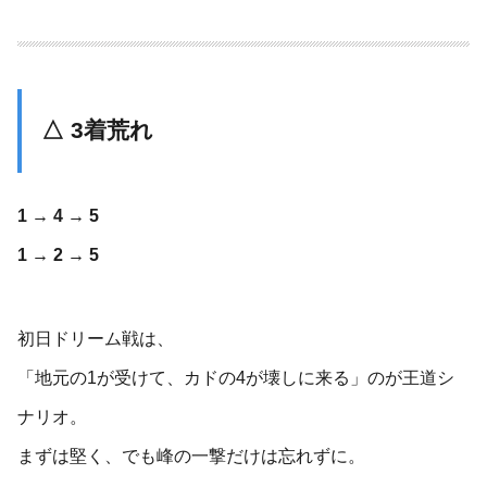
△ 3着荒れ
1 → 4 → 5
1 → 2 → 5
初日ドリーム戦は、
「地元の1が受けて、カドの4が壊しに来る」のが王道シ
ナリオ。
まずは堅く、でも峰の一撃だけは忘れずに。