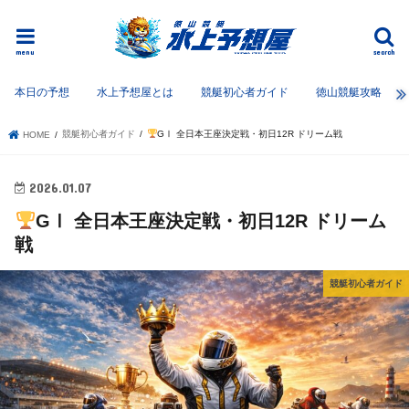
menu
search
本日の予想
水上予想屋とは
競艇初心者ガイド
徳山競艇攻略
競艇初心者ガイド
GⅠ 全日本王座決定戦・初日12R ドリーム戦
HOME
2026.01.07
GⅠ 全日本王座決定戦・初日12R ドリーム
戦
競艇初心者ガイド