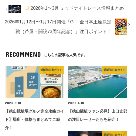
2026年1〜3月 ミッドナイトレース情報まとめ
2026年1月12日〜1月17日開催「GⅠ 全日本王座決定
戦（芦屋・開設73周年記念）」注目ポイント！
RECOMMEND
こちらの記事も人気です。
競艇初心者ガイド
競艇初心者ガイド
2025.9.10
2025.6.18
【徳山競艇場グルメ完全攻略ガイ
【徳山競艇ファン必見】山口支部
ド】場所・価格もまとめてご紹
の注目レーサーたちを紹介！
介！
競艇初心者ガイド