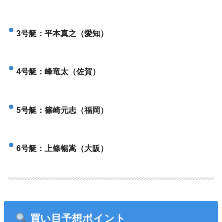
3号艇：
平本真之
（愛知）
4号艇：
峰竜太
（佐賀）
5号艇：
篠崎元志
（福岡）
6号艇：
上條暢嵩
（大阪）
買い目予想ポイント