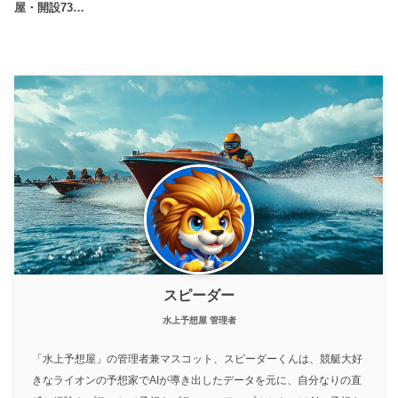
屋・開設73…
スピーダー
水上予想屋 管理者
「水上予想屋」の管理者兼マスコット、スピーダーくんは、競艇大好
きなライオンの予想家でAIが導き出したデータを元に、自分なりの直