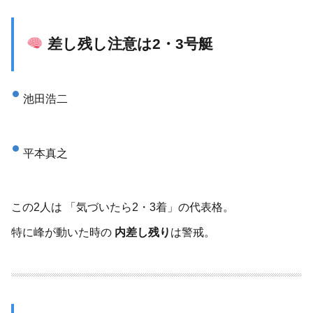
差し残し注意は2・3号艇
池田浩二
平本真之
この2人は 「気づいたら2・3着」の代表格。
特に峰が動いた時の
内差し残り
は警戒。