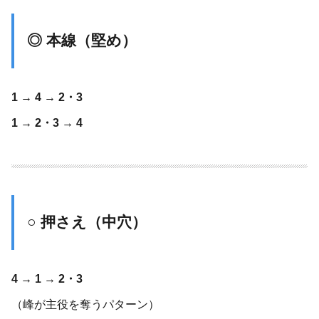
◎ 本線（堅め）
1 → 4 → 2・3
1 → 2・3 → 4
○ 押さえ（中穴）
4 → 1 → 2・3
（峰が主役を奪うパターン）