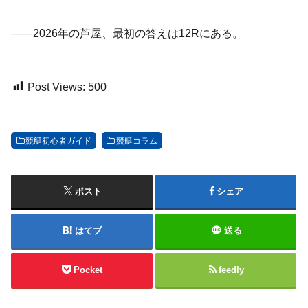
――2026年の芦屋、最初の答えは12Rにある。
Post Views:
500
競艇初心者ガイド
競艇コラム
ポスト
シェア
はてブ
送る
Pocket
feedly