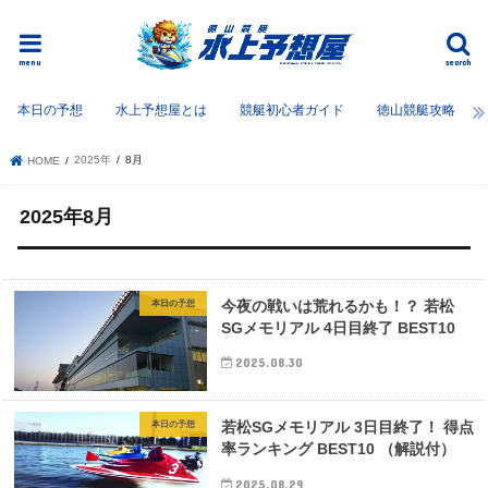
menu
search
本日の予想
水上予想屋とは
競艇初心者ガイド
徳山競艇攻略
2025年
8月
HOME
2025年8月
今夜の戦いは荒れるかも！？ 若松
本日の予想
SGメモリアル 4日目終了 BEST10
2025.08.30
若松SGメモリアル 3日目終了！ 得点
本日の予想
率ランキング BEST10 （解説付）
2025.08.29