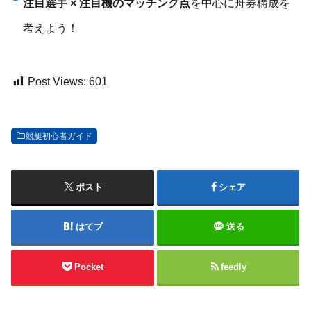
注目選手 × 注目機のマッチング点
を中心に舟券構成を
考えよう！
Post Views:
601
競艇初心者ガイド
ポスト
シェア
はてブ
送る
Pocket
feedly