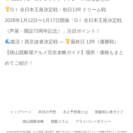
GⅠ 全日本王座決定戦・初日12R ドリーム戦
2026年1月12日〜1月17日開催「GⅠ 全日本王座決定戦
（芦屋・開設73周年記念）」注目ポイント！
復活！西京波者決定戦 —
最終日 12R（優勝戦）
【徳山競艇場グルメ完全攻略ガイド】場所・価格もまと
めてご紹介！
トップページ
本日の予想
水上予想屋とは
競艇初心者ガイド
徳山競艇攻略
競艇コラム
プライバシーポリシー
©Copyright2026
徳山競艇 水上予想屋｜徳山専門・無料で当たるレース高精度な分析 ボートレース情報AI予想サイト
.All Rights