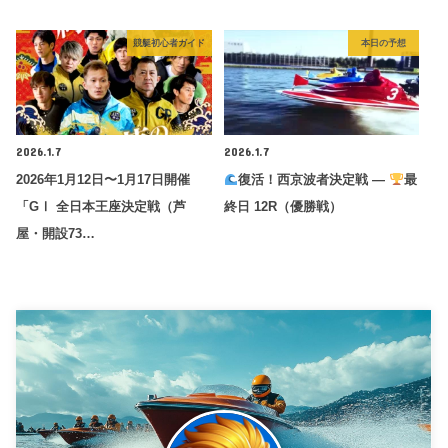
競艇初心者ガイド
本日の予想
2026.1.7
2026.1.7
2026年1月12日〜1月17日開催
復活！西京波者決定戦 —
最
「GⅠ 全日本王座決定戦（芦
終日 12R（優勝戦）
屋・開設73…