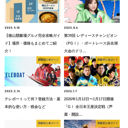
2025.9.10
2025.8.6
【徳山競艇場グルメ完全攻略ガイ
第39回 レディースチャンピオン
ド】場所・価格もまとめてご紹
（PGⅠ）・ボートレース浜名湖
介！
大会のドリ…
競艇初心者ガイド
競艇初心者ガイド
2025.5.14
2026.1.7
テレボートって何？登録方法・基
2026年1月12日〜1月17日開催
本的な使い方・税金など
「GⅠ 全日本王座決定戦（芦
屋・開設…
競艇初心者ガイド
競艇初心者ガイド