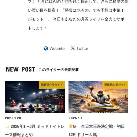
プ！ ときにはAIの予想を鋭く修正して、さらに精度の高
い買い目を提案！ 「勝負は水もの、でも予想は本気！」
がモットー。 今日もあなたの舟券ライフを全力でサポー
トします！
WebSite
Twitter
NEW POST
このライターの最新記事
競艇初心者ガイド
競艇初心者ガイド
2026.1.28
2026.1.7
2026年1〜3月 ミッドナイトレ
GⅠ 全日本王座決定戦・初日
ース情報まとめ
12R ドリーム戦