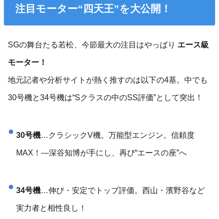
注目モーター“四天王”を大公開！
SGの舞台たる若松、今節最大の注目はやっぱり
エース級
モーター！
地元記者や分析サイトが熱く推すのは以下の4基。中でも
30号機と34号機は“Sクラスの中のSS評価”として突出！
30号機
…クラシックV機。万能型エンジン。信頼度
MAX！—深谷知博が手にし、再び“エースの座”へ
34号機
…伸び・安定でトップ評価。西山・濱野谷など
実力者と相性良し！