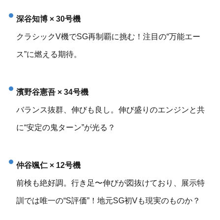
深谷知博 × 30号機
クラシックV機でSG再制覇に挑む！注目の“万能エー
ス”に燃える期待。
濱野谷憲吾 × 34号機
バランス抜群、伸びも良し。伸び盛りのエンジンと共
に“安定の鬼ターン”が光る？
仲谷颯仁 × 12号機
前検も絶好調。行き足〜伸びが図抜けており、展示特
訓では唯一の“S評価”！地元SG初Vも現実のものか？