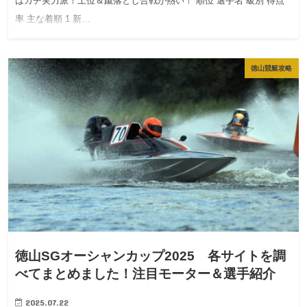
はガチ実力派！上位＆蹴落とし合戦が熱い！ 順位 選手名 級別 得点
率 主な着順 1 新…
徳山競艇攻略
徳山SGオーシャンカップ2025 各サイトを調
べてまとめました！注目モーター＆選手紹介
2025.07.22