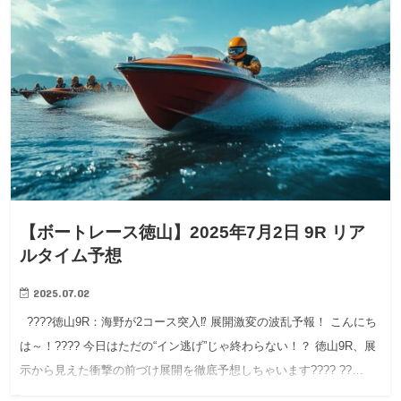
【ボートレース徳山】2025年7月2日 9R リア
ルタイム予想
2025.07.02
????徳山9R：海野が2コース突入⁉ 展開激変の波乱予報！ こんにち
は～！???? 今日はただの“イン逃げ”じゃ終わらない！？ 徳山9R、展
示から見えた衝撃の前づけ展開を徹底予想しちゃいます???? ??…