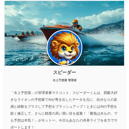
スピーダー
水上予想屋 管理者
「水上予想屋」の管理者兼マスコット、スピーダーくんは、競艇大好
きなライオンの予想家でAIが導き出したデータを元に、自分なりの直
感と経験をプラスして予想をブラッシュアップ！ときにはAIの予想を
鋭く修正して、さらに精度の高い買い目を提案！「勝負は水もの、で
も予想は本気！」がモットー。今日もあなたの舟券ライフを全力でサ
ポートします！