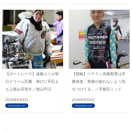
【ボートレース】遠藤エミが初
【競輪】ベテラン高橋梨香は辛
日ドリーム圧勝 伸びに手応え
勝発進「胃腸が疲れないよう気
も上積み目指す／徳山PG1
をつけてる」／宇都宮ミッド
2026年8月6日
2026年8月6日
nikkansports.com
nikkansports.com