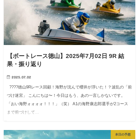
【ボートレース徳山】2025年7月02日 9R 結
果・振り返り
2025.07.02
????徳山9Rレース回顧！海野が沈んで櫻井が浮いた！？波乱の「前
づけ迷宮」 こんにちは〜！今日はもう、あの一言しかないです。
「おい海野ォォォォ！！！」（笑） A1の海野康志郎選手が2コース
まで前づけして…
本日の予想