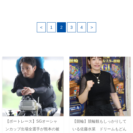
<
1
2
3
4
>
【ボートレース】SGオーシャ
【競輪】競輪観もしっかりして
ンカップ出場全選手が熊本の被
いる佐藤水菜 ドリームもどん