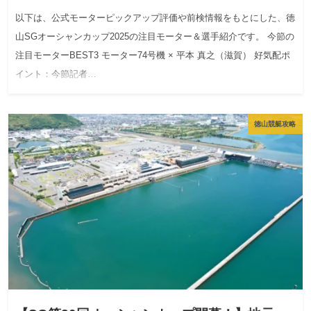
以下は、公式モーターピックアップ評価や前検情報をもとにした、徳
山SGオーシャンカップ2025の注目モーター＆選手紹介です。 今節の
注目モーターBEST3 モーター74号機 × 平本 真之（滋賀） 好気配ポ
イント：今節記者…
徳山競艇攻略