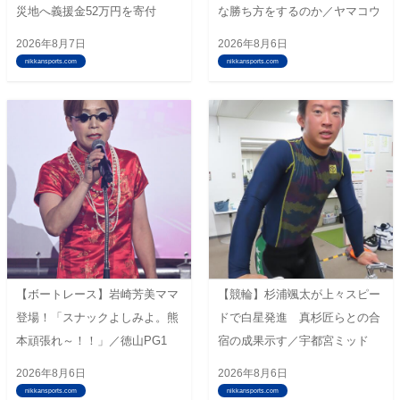
災地へ義援金52万円を寄付
な勝ち方をするのか／ヤマコウ
2026年8月7日
2026年8月6日
nikkansports.com
nikkansports.com
【ボートレース】岩崎芳美ママ
【競輪】杉浦颯太が上々スピー
登場！「スナックよしみよ。熊
ドで白星発進 真杉匠らとの合
本頑張れ～！！」／徳山PG1
宿の成果示す／宇都宮ミッド
2026年8月6日
2026年8月6日
nikkansports.com
nikkansports.com