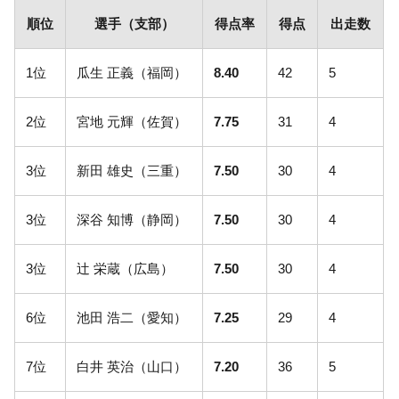
順位
選手（支部）
得点率
得点
出走数
1位
瓜生 正義（福岡）
8.40
42
5
2位
宮地 元輝（佐賀）
7.75
31
4
3位
新田 雄史（三重）
7.50
30
4
3位
深谷 知博（静岡）
7.50
30
4
3位
辻 栄蔵（広島）
7.50
30
4
6位
池田 浩二（愛知）
7.25
29
4
7位
白井 英治（山口）
7.20
36
5