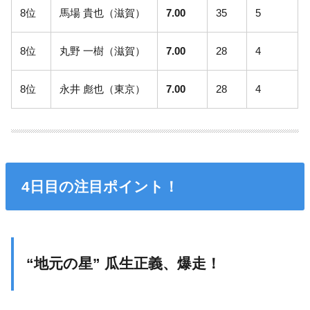
8位
馬場 貴也（滋賀）
7.00
35
5
8位
丸野 一樹（滋賀）
7.00
28
4
8位
永井 彪也（東京）
7.00
28
4
4日目の注目ポイント！
“地元の星” 瓜生正義、爆走！