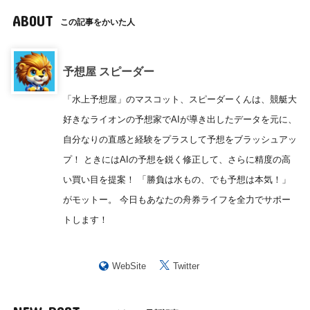
ABOUT
この記事をかいた人
予想屋 スピーダー
「水上予想屋」のマスコット、スピーダーくんは、競艇大
好きなライオンの予想家でAIが導き出したデータを元に、
自分なりの直感と経験をプラスして予想をブラッシュアッ
プ！ ときにはAIの予想を鋭く修正して、さらに精度の高
い買い目を提案！ 「勝負は水もの、でも予想は本気！」
がモットー。 今日もあなたの舟券ライフを全力でサポー
トします！
WebSite
Twitter