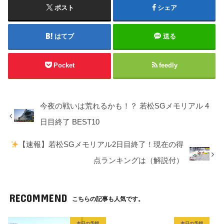
ポスト
シェア
はてブ
送る
Pocket
feedly
今夜の戦いは荒れるかも！？ 若松SGメモリアル 4
日目終了 BEST10
【速報】若松SGメモリアル2日目終了！現在の得
点ランキングは（解説付）
RECOMMEND
こちらの記事も人気です。
本日の予想
本日の予想