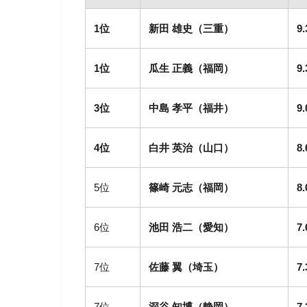
1位
新田 雄史（三重）
9.
1位
瓜生 正義（福岡）
9.
3位
中島 孝平（福井）
9.
4位
白井 英治（山口）
8.
5位
篠崎 元志（福岡）
8.
6位
池田 浩二（愛知）
7.
7位
佐藤 翼（埼玉）
7.
7位
深谷 知博（静岡）
7.