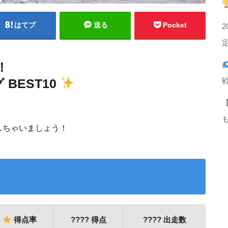
はてブ
送る
Pocket
2
！
BEST10
しちゃいましょう！
得点率
????
得点
????
出走数