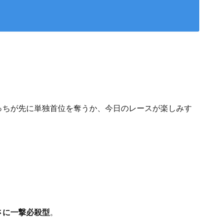
。どっちが先に単独首位を奪うか、今日のレースが楽しみす
さに一撃必殺型
。